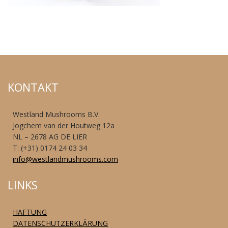
KONTAKT
Westland Mushrooms B.V.
Jogchem van der Houtweg 12a
NL – 2678 AG DE LIER
T: (+31) 0174 24 03 34
info@westlandmushrooms.com
LINKS
HAFTUNG
DATENSCHUTZERKLÄRUNG