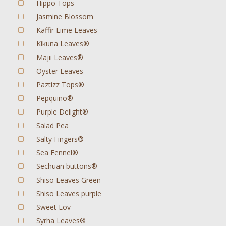
Hippo Tops
Jasmine Blossom
Kaffir Lime Leaves
Kikuna Leaves®
Majii Leaves®
Oyster Leaves
Paztizz Tops®
Pepquiño®
Purple Delight®
Salad Pea
Salty Fingers®
Sea Fennel®
Sechuan buttons®
Shiso Leaves Green
Shiso Leaves purple
Sweet Lov
Syrha Leaves®