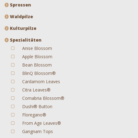
Sprossen
Waldpilze
Kulturpilze
Spezialitäten
Anise Blossom
Apple Blossom
Bean Blossom
BlinQ Blossom®
Cardamom Leaves
Citra Leaves®
Cornabria Blossom®
Dushi® Button
Floregano®
From Age Leaves®
Gangnam Tops