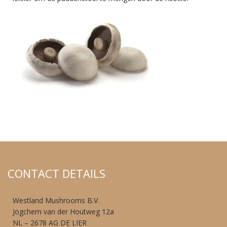
CONTACT DETAILS
Westland Mushrooms B.V.
Jogchem van der Houtweg 12a
NL – 2678 AG DE LIER