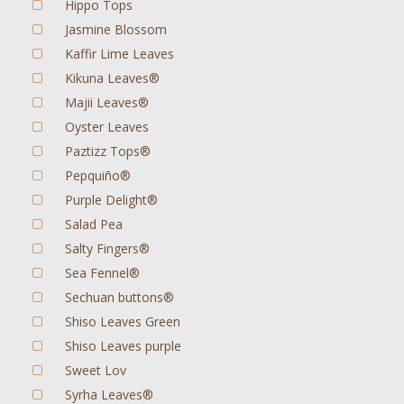
Hippo Tops
Jasmine Blossom
Kaffir Lime Leaves
Kikuna Leaves®
Majii Leaves®
Oyster Leaves
Paztizz Tops®
Pepquiño®
Purple Delight®
Salad Pea
Salty Fingers®
Sea Fennel®
Sechuan buttons®
Shiso Leaves Green
Shiso Leaves purple
Sweet Lov
Syrha Leaves®