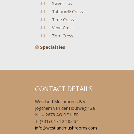
Sweet Lov
Tahoon® Cress
Time Cress
Vene Cress
Zorri Cress
Specialties
CONTACT DETAILS
Westland Mushrooms B.V.
Jogchem van der Houtweg 12a
NL – 2678 AG DE LIER
T: (+31) 0174 24 03 34
info@westlandmushrooms.com