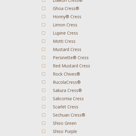
Daikon Cress®
Ghoa Cress®
Honny® Cress
Limon Cress
Lupine Cress
Motti Cress
Mustard Cress
Persinette® Cress
Red Mustard Cress
Rock Chives®
RucolaCress®
Sakura Cress®
Salicornia Cress
Scarlet Cress
Sechuan Cress®
Shiso Green
Shiso Purple