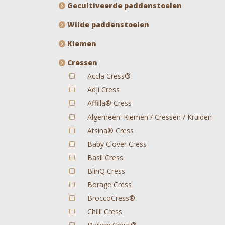
Gecultiveerde paddenstoelen
Wilde paddenstoelen
Kiemen
Cressen
Accla Cress®
Adji Cress
Affilla® Cress
Algemeen: Kiemen / Cressen / Kruiden
Atsina® Cress
Baby Clover Cress
Basil Cress
BlinQ Cress
Borage Cress
BroccoCress®
Chilli Cress