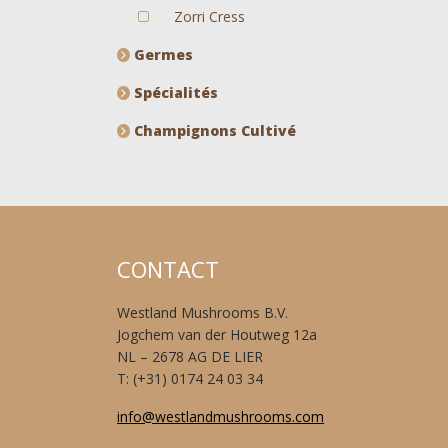
Zorri Cress
Germes
Spécialités
Champignons Cultivé
CONTACT
Westland Mushrooms B.V.
Jogchem van der Houtweg 12a
NL – 2678 AG DE LIER
T: (+31) 0174 24 03 34
info@westlandmushrooms.com