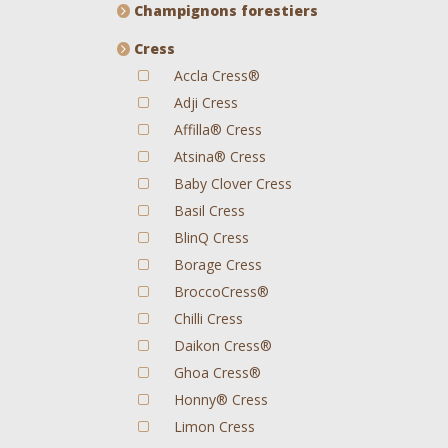
Champignons forestiers
Cress
Accla Cress®
Adji Cress
Affilla® Cress
Atsina® Cress
Baby Clover Cress
Basil Cress
BlinQ Cress
Borage Cress
BroccoCress®
Chilli Cress
Daikon Cress®
Ghoa Cress®
Honny® Cress
Limon Cress