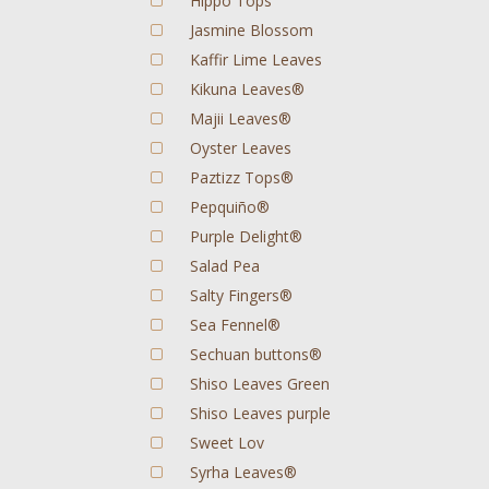
Hippo Tops
Jasmine Blossom
Kaffir Lime Leaves
Kikuna Leaves®
Majii Leaves®
Oyster Leaves
Paztizz Tops®
Pepquiño®
Purple Delight®
Salad Pea
Salty Fingers®
Sea Fennel®
Sechuan buttons®
Shiso Leaves Green
Shiso Leaves purple
Sweet Lov
Syrha Leaves®