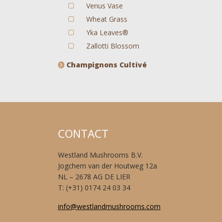
Venus Vase
Wheat Grass
Yka Leaves®
Zallotti Blossom
Champignons Cultivé
CONTACT
Westland Mushrooms B.V.
Jogchem van der Houtweg 12a
NL – 2678 AG DE LIER
T: (+31) 0174 24 03 34
info@westlandmushrooms.com