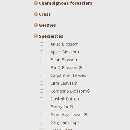
Champignons forestiers
Cress
Germes
Spécialités
Anise Blossom
Apple Blossom
Bean Blossom
BlinQ Blossom®
Cardamom Leaves
Citra Leaves®
Cornabria Blossom®
Dushi® Button
Floregano®
From Age Leaves®
Gangnam Tops