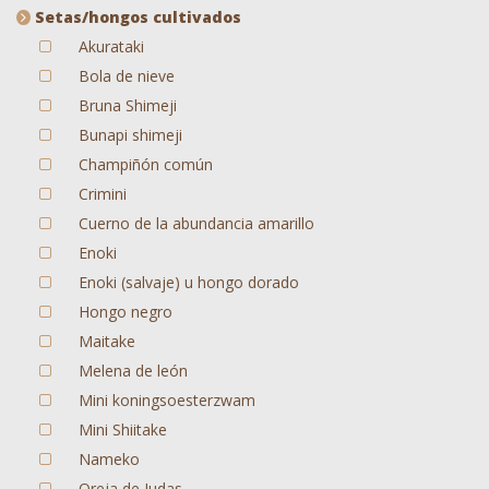
Setas/hongos cultivados
Akurataki
Bola de nieve
Bruna Shimeji
Bunapi shimeji
Champiñón común
Crimini
Cuerno de la abundancia amarillo
Enoki
Enoki (salvaje) u hongo dorado
Hongo negro
Maitake
Melena de león
Mini koningsoesterzwam
Mini Shiitake
Nameko
Oreja de Judas