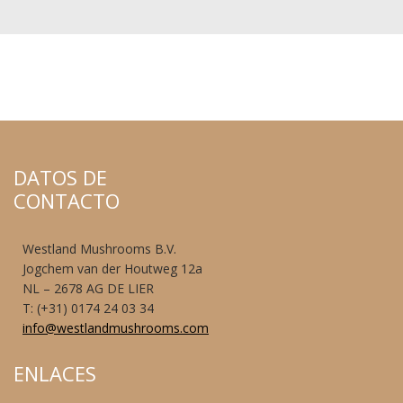
DATOS DE
CONTACTO
Westland Mushrooms B.V.
Jogchem van der Houtweg 12a
NL – 2678 AG DE LIER
T: (+31) 0174 24 03 34
info@westlandmushrooms.com
ENLACES