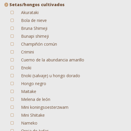
Setas/hongos cultivados
Akurataki
Bola de nieve
Bruna Shimeji
Bunapi shimeji
Champiñón común
Crimini
Cuerno de la abundancia amarillo
Enoki
Enoki (salvaje) u hongo dorado
Hongo negro
Maitake
Melena de león
Mini koningsoesterzwam
Mini Shiitake
Nameko
Oreja de Judas