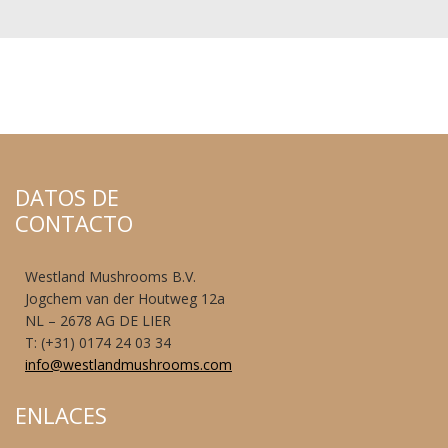
DATOS DE
CONTACTO
Westland Mushrooms B.V.
Jogchem van der Houtweg 12a
NL – 2678 AG DE LIER
T: (+31) 0174 24 03 34
info@westlandmushrooms.com
ENLACES