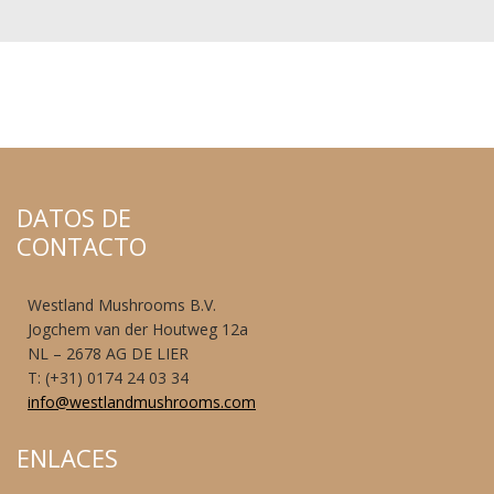
DATOS DE
CONTACTO
Westland Mushrooms B.V.
Jogchem van der Houtweg 12a
NL – 2678 AG DE LIER
T: (+31) 0174 24 03 34
info@westlandmushrooms.com
ENLACES