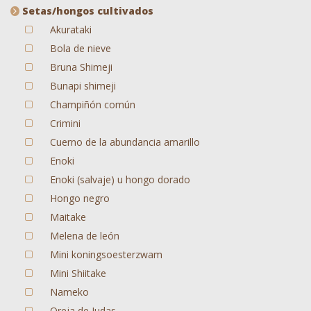
Setas/hongos cultivados
Akurataki
Bola de nieve
Bruna Shimeji
Bunapi shimeji
Champiñón común
Crimini
Cuerno de la abundancia amarillo
Enoki
Enoki (salvaje) u hongo dorado
Hongo negro
Maitake
Melena de león
Mini koningsoesterzwam
Mini Shiitake
Nameko
Oreja de Judas